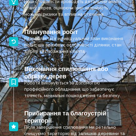
Наші спеціалісти проводять детальний аналіз
стану дерев, оцінюючи їхню аварійність,
можливі ризики та вплив на оточення.
Планування робіт
Розробляється індивідуальний план виконання
робіт, що враховує особливості ділянки, стан
дерев та побажання клієнта.
Виконання спилювання або
обрізки дерев
Роботи виконуються за допомогою
професійного обладнання, що забезпечує
точність, мінімальні пошкодження та безпеку.
Прибирання та благоустрій
території
Після завершення спилювання ми ретельно
очищуємо територію від залишків деревини та