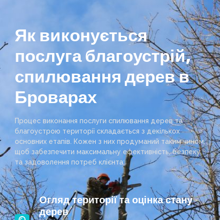
Як виконується
послуга благоустрій,
спилювання дерев в
Броварах
Процес виконання послуги спилювання дерев та
благоустрою території складається з декількох
основних етапів. Кожен з них продуманий таким чином,
щоб забезпечити максимальну ефективність, безпеку
та задоволення потреб клієнта:
Огляд території та оцінка стану
дерев